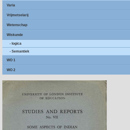
Varia
Vrijmetselarij
Wetenschap
Wiskunde
- logica
- Semantiek
WO 1
WO 2