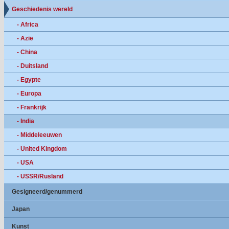
Geschiedenis wereld
- Africa
- Azië
- China
- Duitsland
- Egypte
- Europa
- Frankrijk
- India
- Middeleeuwen
- United Kingdom
- USA
- USSR/Rusland
Gesigneerd/genummerd
Japan
Kunst