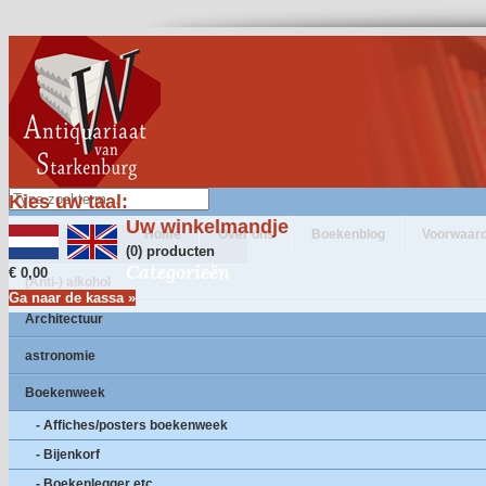
Kies uw taal:
Uw winkelmandje
Home
Over ons
Boekenblog
Voorwaar
(0) producten
Categorieën
€ 0,00
(Anti-) alkohol
Ga naar de kassa »
Architectuur
astronomie
Boekenweek
- Affiches/posters boekenweek
- Bijenkorf
- Boekenlegger etc