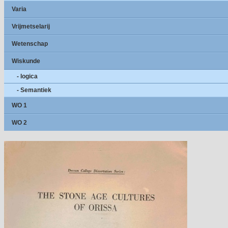
Varia
Vrijmetselarij
Wetenschap
Wiskunde
- logica
- Semantiek
WO 1
WO 2