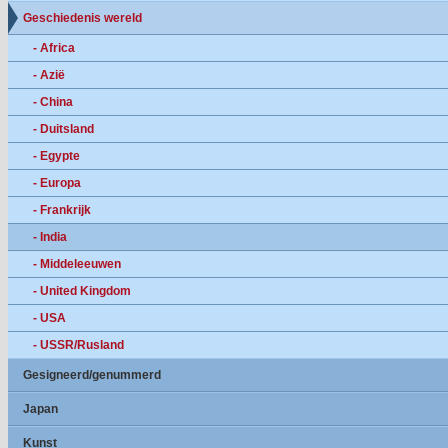
Geschiedenis wereld
- Africa
- Azië
- China
- Duitsland
- Egypte
- Europa
- Frankrijk
- India
- Middeleeuwen
- United Kingdom
- USA
- USSR/Rusland
Gesigneerd/genummerd
Japan
Kunst