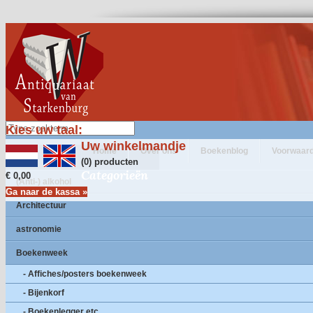
Kies uw taal:
Uw winkelmandje
Home
Over ons
Boekenblog
Voorwaar
(0) producten
Categorieën
€ 0,00
(Anti-) alkohol
Ga naar de kassa »
Architectuur
astronomie
Boekenweek
- Affiches/posters boekenweek
- Bijenkorf
- Boekenlegger etc