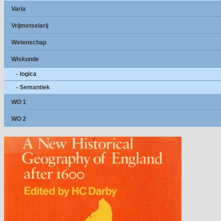
Varia
Vrijmetselarij
Wetenschap
Wiskunde
- logica
- Semantiek
WO 1
WO 2