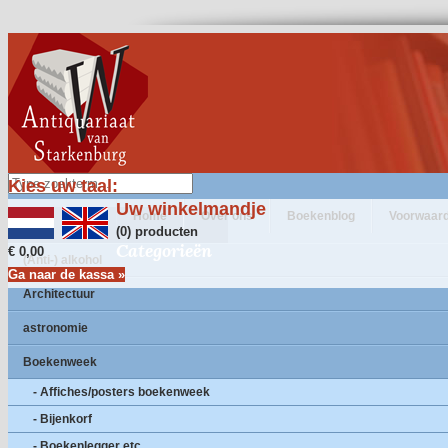
Kies uw taal:
Uw winkelmandje
Home
Over ons
Boekenblog
Voorwaar
(0) producten
Categorieën
€ 0,00
(Anti-) alkohol
Ga naar de kassa »
Architectuur
astronomie
Boekenweek
- Affiches/posters boekenweek
- Bijenkorf
- Boekenlegger etc