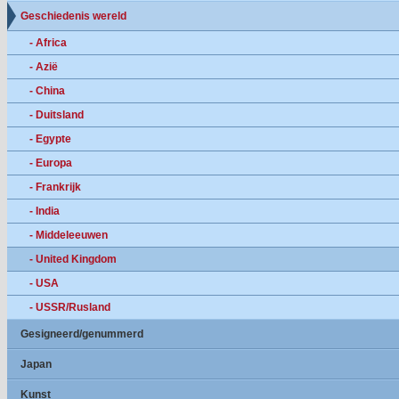
Geschiedenis wereld
- Africa
- Azië
- China
- Duitsland
- Egypte
- Europa
- Frankrijk
- India
- Middeleeuwen
- United Kingdom
- USA
- USSR/Rusland
Gesigneerd/genummerd
Japan
Kunst