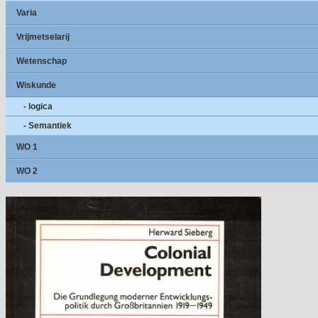
Varia
Vrijmetselarij
Wetenschap
Wiskunde
- logica
- Semantiek
WO 1
WO 2