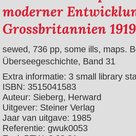
moderner Entwicklun
Grossbritannien 191
sewed, 736 pp, some ills, maps. Be
Überseegeschichte, Band 31
Extra informatie:
3 small library s
ISBN:
3515041583
Auteur:
Sieberg, Herward
Uitgever:
Steiner Verlag
Jaar van uitgave:
1985
Referentie:
gwuk0053