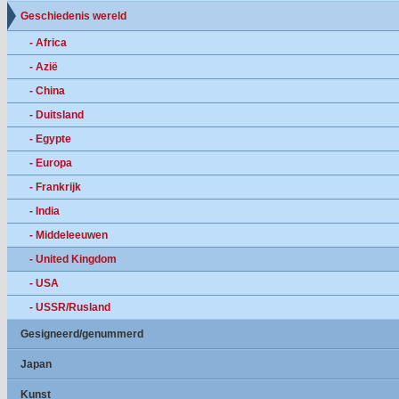
Geschiedenis wereld
- Africa
- Azië
- China
- Duitsland
- Egypte
- Europa
- Frankrijk
- India
- Middeleeuwen
- United Kingdom
- USA
- USSR/Rusland
Gesigneerd/genummerd
Japan
Kunst