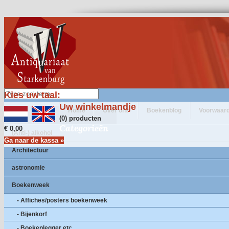
Kies uw taal:
Uw winkelmandje
Home
Over ons
Boekenblog
Voorwaar
(0) producten
Categorieën
€ 0,00
(Anti-) alkohol
Ga naar de kassa »
Architectuur
astronomie
Boekenweek
- Affiches/posters boekenweek
- Bijenkorf
- Boekenlegger etc