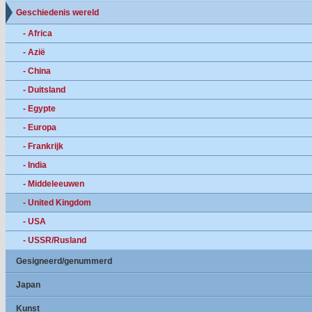
Geschiedenis wereld
- Africa
- Azië
- China
- Duitsland
- Egypte
- Europa
- Frankrijk
- India
- Middeleeuwen
- United Kingdom
- USA
- USSR/Rusland
Gesigneerd/genummerd
Japan
Kunst