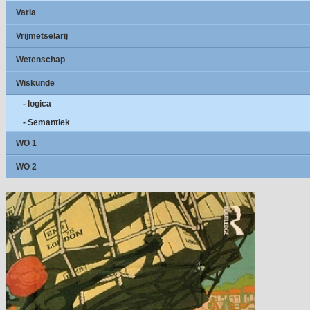
Varia
Vrijmetselarij
Wetenschap
Wiskunde
- logica
- Semantiek
WO 1
WO 2