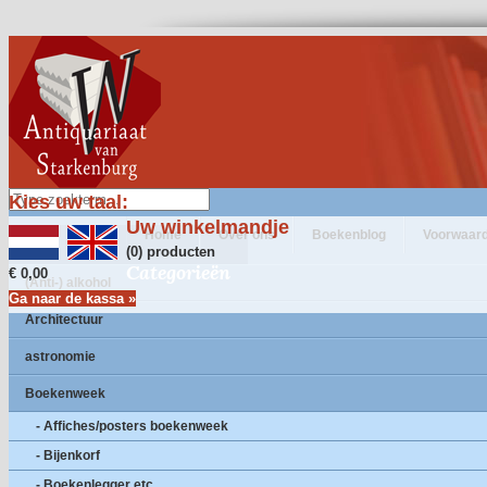
Kies uw taal:
Uw winkelmandje
Home
Over ons
Boekenblog
Voorwaar
(0) producten
Categorieën
€ 0,00
(Anti-) alkohol
Ga naar de kassa »
Architectuur
astronomie
Boekenweek
- Affiches/posters boekenweek
- Bijenkorf
- Boekenlegger etc