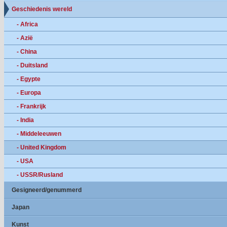
Geschiedenis wereld
- Africa
- Azië
- China
- Duitsland
- Egypte
- Europa
- Frankrijk
- India
- Middeleeuwen
- United Kingdom
- USA
- USSR/Rusland
Gesigneerd/genummerd
Japan
Kunst