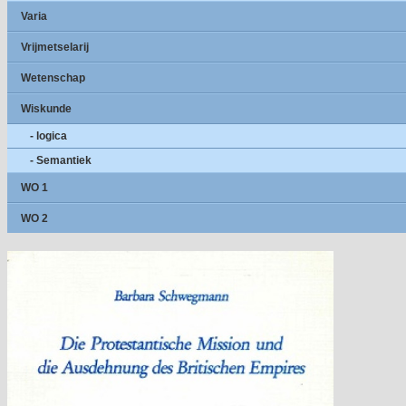
Varia
Vrijmetselarij
Wetenschap
Wiskunde
- logica
- Semantiek
WO 1
WO 2