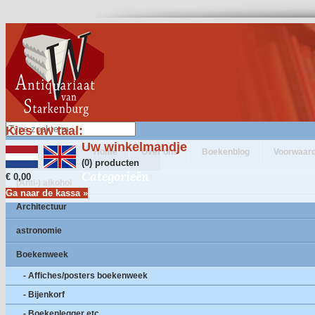
Kies uw taal:
Uw winkelmandje
Home
Over ons
Boekenblog
Voorwaar
(0) producten
Categorieën
€ 0,00
(Anti-) alkohol
Ga naar de kassa »
Architectuur
astronomie
Boekenweek
- Affiches/posters boekenweek
- Bijenkorf
- Boekenlegger etc