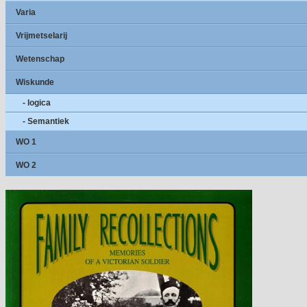
Varia
Vrijmetselarij
Wetenschap
Wiskunde
- logica
- Semantiek
WO 1
WO 2