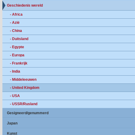
Geschiedenis wereld
- Africa
- Azië
- China
- Duitsland
- Egypte
- Europa
- Frankrijk
- India
- Middeleeuwen
- United Kingdom
- USA
- USSR/Rusland
Gesigneerd/genummerd
Japan
Kunst