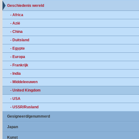
Geschiedenis wereld
- Africa
- Azië
- China
- Duitsland
- Egypte
- Europa
- Frankrijk
- India
- Middeleeuwen
- United Kingdom
- USA
- USSR/Rusland
Gesigneerd/genummerd
Japan
Kunst