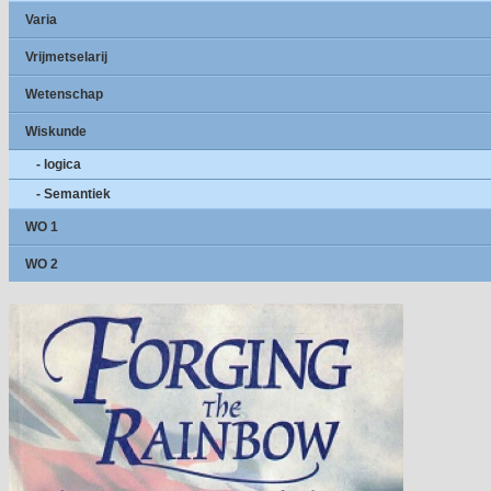
Varia
Vrijmetselarij
Wetenschap
Wiskunde
- logica
- Semantiek
WO 1
WO 2