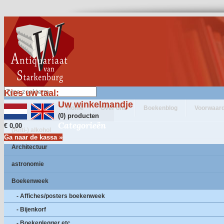
Kies uw taal:
Uw winkelmandje
Home
Over ons
Boekenblog
Voorwaar
(0) producten
Categorieën
€ 0,00
(Anti-) alkohol
Ga naar de kassa »
Architectuur
astronomie
Boekenweek
- Affiches/posters boekenweek
- Bijenkorf
- Boekenlegger etc