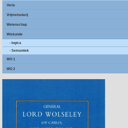
Varia
Vrijmetselarij
Wetenschap
Wiskunde
- logica
- Semantiek
WO 1
WO 2