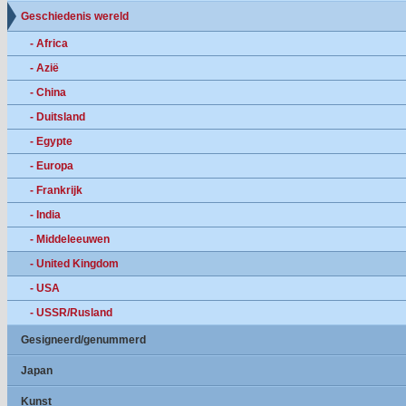
Geschiedenis wereld
- Africa
- Azië
- China
- Duitsland
- Egypte
- Europa
- Frankrijk
- India
- Middeleeuwen
- United Kingdom
- USA
- USSR/Rusland
Gesigneerd/genummerd
Japan
Kunst