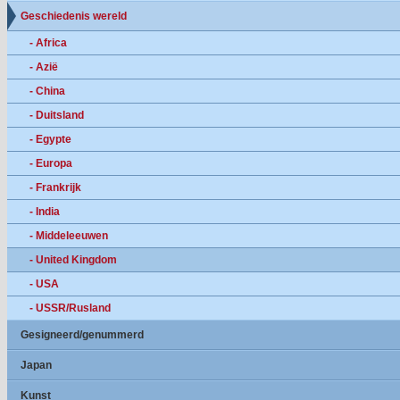
Geschiedenis wereld
- Africa
- Azië
- China
- Duitsland
- Egypte
- Europa
- Frankrijk
- India
- Middeleeuwen
- United Kingdom
- USA
- USSR/Rusland
Gesigneerd/genummerd
Japan
Kunst