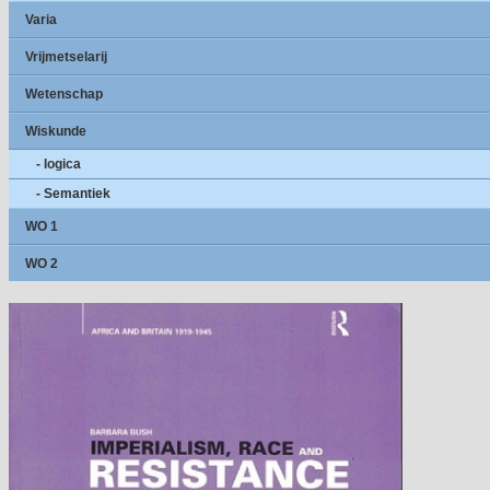
Varia
Vrijmetselarij
Wetenschap
Wiskunde
- logica
- Semantiek
WO 1
WO 2