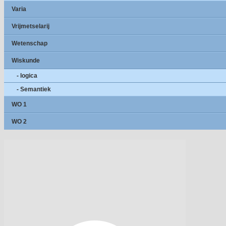
Varia
Vrijmetselarij
Wetenschap
Wiskunde
- logica
- Semantiek
WO 1
WO 2