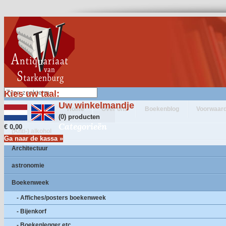
Kies uw taal:
Uw winkelmandje
Home
Over ons
Boekenblog
Voorwaar
(0) producten
Categorieën
€ 0,00
(Anti-) alkohol
Ga naar de kassa »
Architectuur
astronomie
Boekenweek
- Affiches/posters boekenweek
- Bijenkorf
- Boekenlegger etc