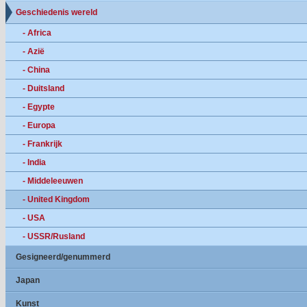
Geschiedenis wereld
- Africa
- Azië
- China
- Duitsland
- Egypte
- Europa
- Frankrijk
- India
- Middeleeuwen
- United Kingdom
- USA
- USSR/Rusland
Gesigneerd/genummerd
Japan
Kunst