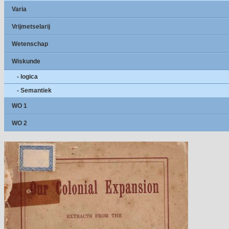
Varia
Vrijmetselarij
Wetenschap
Wiskunde
- logica
- Semantiek
WO 1
WO 2