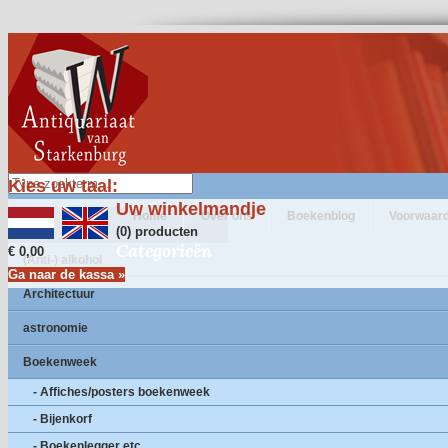
Kies uw taal:
Uw winkelmandje
Home
Over ons
Boekenblog
Voorwaar
(0) producten
Categorieën
€ 0,00
(Anti-) alkohol
Ga naar de kassa »
Architectuur
astronomie
Boekenweek
- Affiches/posters boekenweek
- Bijenkorf
- Boekenlegger etc