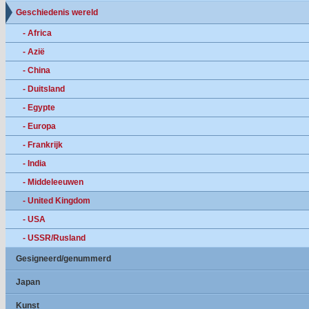
Geschiedenis wereld
- Africa
- Azië
- China
- Duitsland
- Egypte
- Europa
- Frankrijk
- India
- Middeleeuwen
- United Kingdom
- USA
- USSR/Rusland
Gesigneerd/genummerd
Japan
Kunst