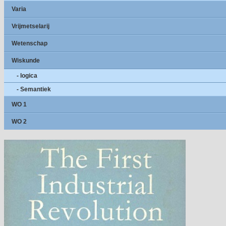
Varia
Vrijmetselarij
Wetenschap
Wiskunde
- logica
- Semantiek
WO 1
WO 2