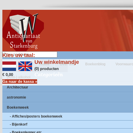
Kies uw taal:
Uw winkelmandje
Home
Over ons
Boekenblog
Voorwaar
(0) producten
Categorieën
€ 0,00
(Anti-) alkohol
Ga naar de kassa »
Architectuur
astronomie
Boekenweek
- Affiches/posters boekenweek
- Bijenkorf
- Boekenlegger etc