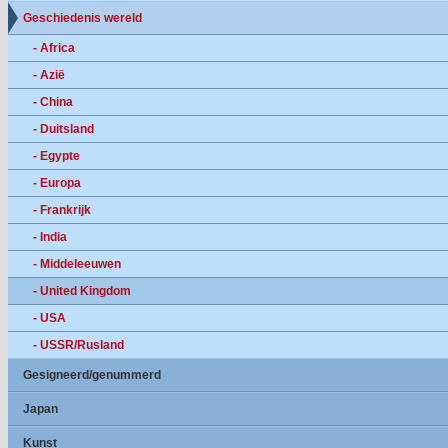
Geschiedenis wereld
- Africa
- Azië
- China
- Duitsland
- Egypte
- Europa
- Frankrijk
- India
- Middeleeuwen
- United Kingdom
- USA
- USSR/Rusland
Gesigneerd/genummerd
Japan
Kunst