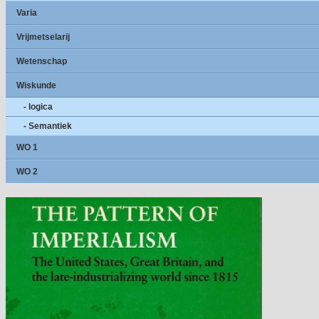
Varia
Vrijmetselarij
Wetenschap
Wiskunde
- logica
- Semantiek
WO 1
WO 2