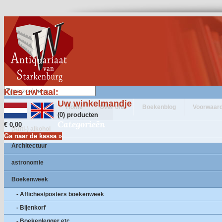
Kies uw taal:
Uw winkelmandje
Home
Over ons
Boekenblog
Voorwaar
(0) producten
Categorieën
€ 0,00
(Anti-) alkohol
Ga naar de kassa »
Architectuur
astronomie
Boekenweek
- Affiches/posters boekenweek
- Bijenkorf
- Boekenlegger etc