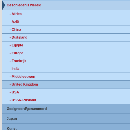
Geschiedenis wereld
- Africa
- Azië
- China
- Duitsland
- Egypte
- Europa
- Frankrijk
- India
- Middeleeuwen
- United Kingdom
- USA
- USSR/Rusland
Gesigneerd/genummerd
Japan
Kunst