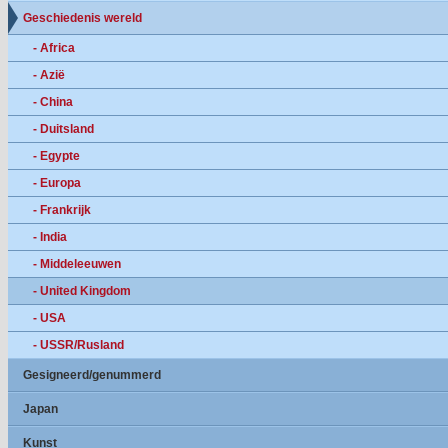
Geschiedenis wereld
- Africa
- Azië
- China
- Duitsland
- Egypte
- Europa
- Frankrijk
- India
- Middeleeuwen
- United Kingdom
- USA
- USSR/Rusland
Gesigneerd/genummerd
Japan
Kunst