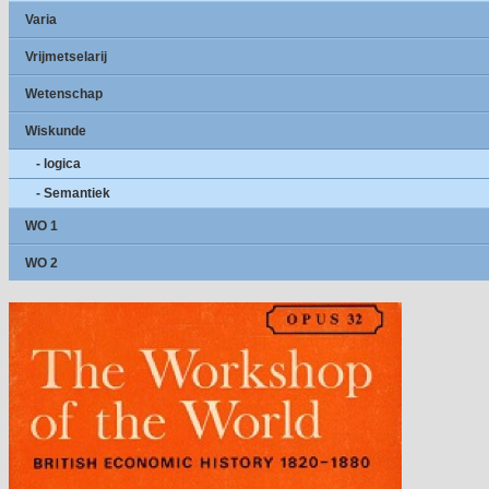
Varia
Vrijmetselarij
Wetenschap
Wiskunde
- logica
- Semantiek
WO 1
WO 2