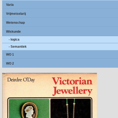
Varia
Vrijmetselarij
Wetenschap
Wiskunde
- logica
- Semantiek
WO 1
WO 2