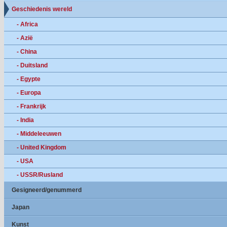
Geschiedenis wereld
- Africa
- Azië
- China
- Duitsland
- Egypte
- Europa
- Frankrijk
- India
- Middeleeuwen
- United Kingdom
- USA
- USSR/Rusland
Gesigneerd/genummerd
Japan
Kunst