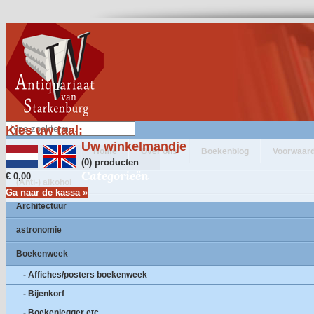
Kies uw taal:
Uw winkelmandje
Home
Over ons
Boekenblog
Voorwaar
(0) producten
Categorieën
€ 0,00
(Anti-) alkohol
Ga naar de kassa »
Architectuur
astronomie
Boekenweek
- Affiches/posters boekenweek
- Bijenkorf
- Boekenlegger etc