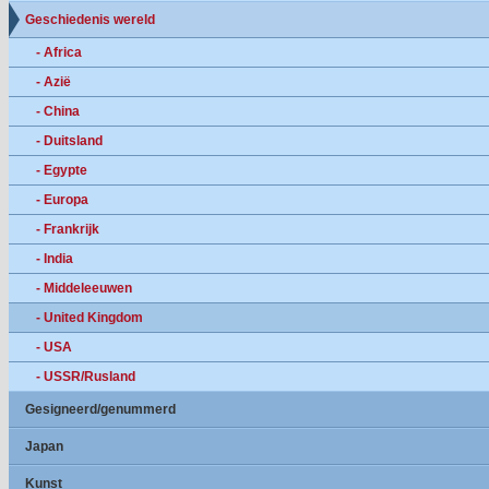
Geschiedenis wereld
- Africa
- Azië
- China
- Duitsland
- Egypte
- Europa
- Frankrijk
- India
- Middeleeuwen
- United Kingdom
- USA
- USSR/Rusland
Gesigneerd/genummerd
Japan
Kunst