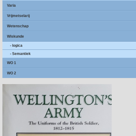
Varia
Vrijmetselarij
Wetenschap
Wiskunde
- logica
- Semantiek
WO 1
WO 2