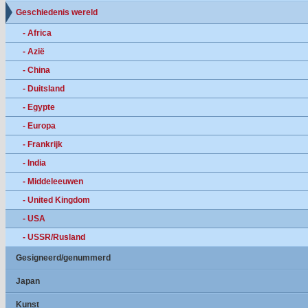
Geschiedenis wereld
- Africa
- Azië
- China
- Duitsland
- Egypte
- Europa
- Frankrijk
- India
- Middeleeuwen
- United Kingdom
- USA
- USSR/Rusland
Gesigneerd/genummerd
Japan
Kunst