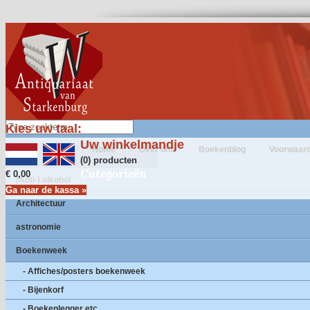
Kies uw taal:
Uw winkelmandje
Home
Over ons
Boekenblog
Voorwaar
(0) producten
Categorieën
€ 0,00
(Anti-) alkohol
Ga naar de kassa »
Architectuur
astronomie
Boekenweek
- Affiches/posters boekenweek
- Bijenkorf
- Boekenlegger etc