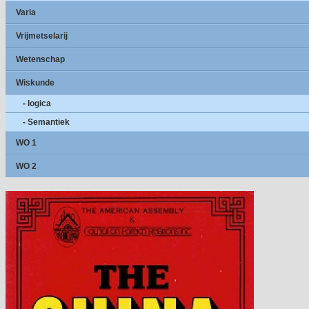
Varia
Vrijmetselarij
Wetenschap
Wiskunde
- logica
- Semantiek
WO 1
WO 2