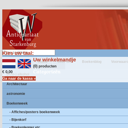
Kies uw taal:
Uw winkelmandje
Home
Over ons
Boekenblog
Voorwaar
(0) producten
Categorieën
€ 0,00
(Anti-) alkohol
Ga naar de kassa »
Architectuur
astronomie
Boekenweek
- Affiches/posters boekenweek
- Bijenkorf
- Boekenlegger etc