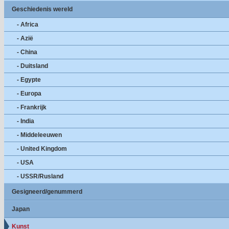
Geschiedenis wereld
- Africa
- Azië
- China
- Duitsland
- Egypte
- Europa
- Frankrijk
- India
- Middeleeuwen
- United Kingdom
- USA
- USSR/Rusland
Gesigneerd/genummerd
Japan
Kunst