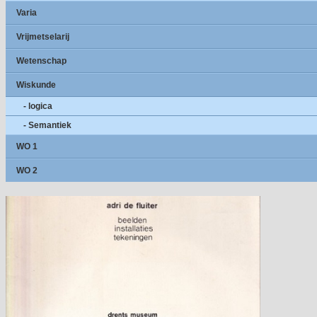
Varia
Vrijmetselarij
Wetenschap
Wiskunde
- logica
- Semantiek
WO 1
WO 2