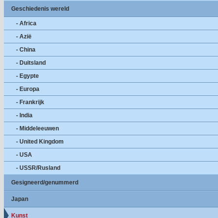
Geschiedenis wereld
- Africa
- Azië
- China
- Duitsland
- Egypte
- Europa
- Frankrijk
- India
- Middeleeuwen
- United Kingdom
- USA
- USSR/Rusland
Gesigneerd/genummerd
Japan
Kunst