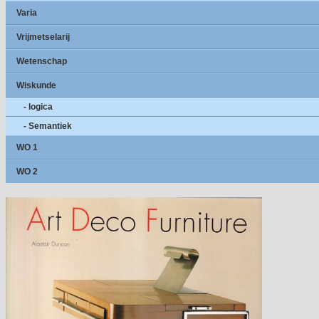
Varia
Vrijmetselarij
Wetenschap
Wiskunde
- logica
- Semantiek
WO 1
WO 2