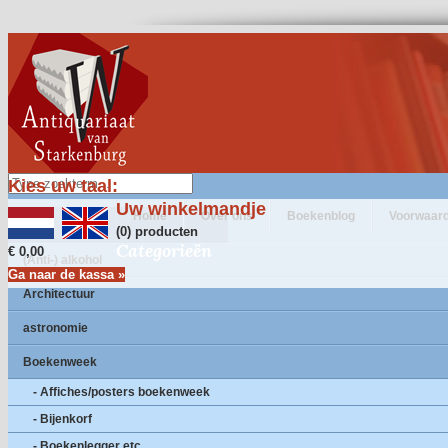
Kies uw taal:
Uw winkelmandje
Home
Over ons
Boekenblog
Voorwaar
(0) producten
Categorieën
€ 0,00
(Anti-) alkohol
Ga naar de kassa »
Architectuur
astronomie
Boekenweek
- Affiches/posters boekenweek
- Bijenkorf
- Boekenlegger etc