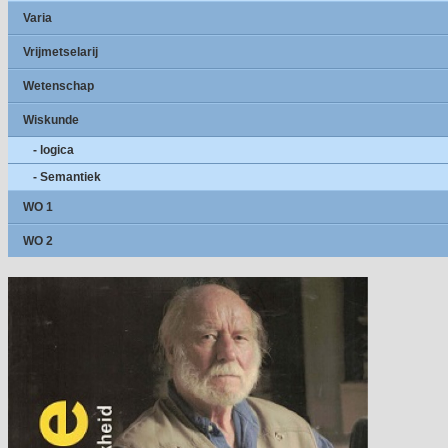
Varia
Vrijmetselarij
Wetenschap
Wiskunde
- logica
- Semantiek
WO 1
WO 2