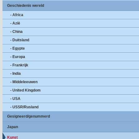
Geschiedenis wereld
- Africa
- Azië
- China
- Duitsland
- Egypte
- Europa
- Frankrijk
- India
- Middeleeuwen
- United Kingdom
- USA
- USSR/Rusland
Gesigneerd/genummerd
Japan
Kunst