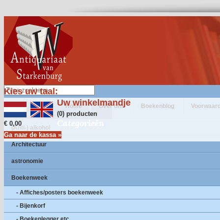
Kies uw taal:
Uw winkelmandje
Home
Over ons
Boekenblog
Voorwaar
(0) producten
Categorieën
€ 0,00
(Anti-) alkohol
Ga naar de kassa »
Architectuur
astronomie
Boekenweek
- Affiches/posters boekenweek
- Bijenkorf
- Boekenlegger etc