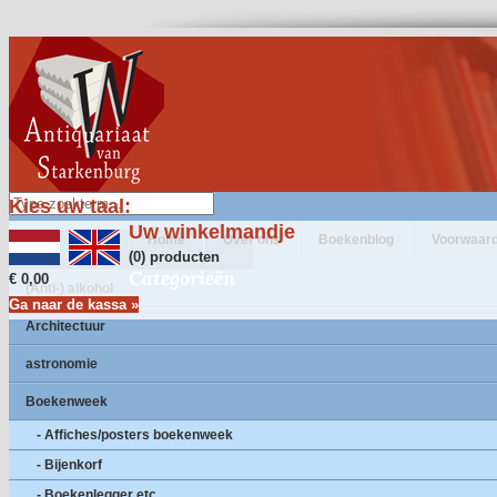
Kies uw taal:
Uw winkelmandje
Home
Over ons
Boekenblog
Voorwaar
(0) producten
Categorieën
€ 0,00
(Anti-) alkohol
Ga naar de kassa »
Architectuur
astronomie
Boekenweek
- Affiches/posters boekenweek
- Bijenkorf
- Boekenlegger etc