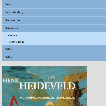
Varia
Vrijmetselarij
Wetenschap
Wiskunde
- logica
- Semantiek
WO 1
WO 2