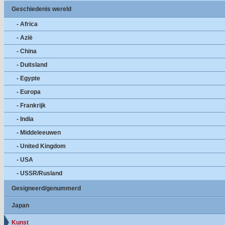
Geschiedenis wereld
- Africa
- Azië
- China
- Duitsland
- Egypte
- Europa
- Frankrijk
- India
- Middeleeuwen
- United Kingdom
- USA
- USSR/Rusland
Gesigneerd/genummerd
Japan
Kunst