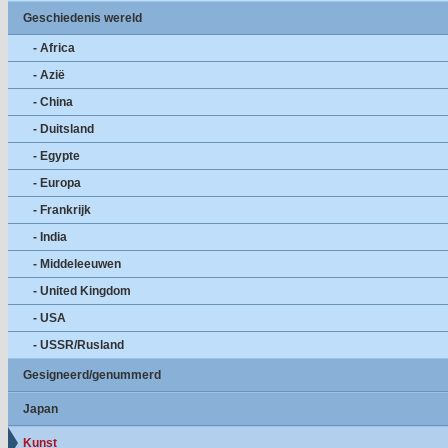
Geschiedenis wereld
- Africa
- Azië
- China
- Duitsland
- Egypte
- Europa
- Frankrijk
- India
- Middeleeuwen
- United Kingdom
- USA
- USSR/Rusland
Gesigneerd/genummerd
Japan
Kunst