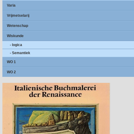
Varia
Vrijmetselarij
Wetenschap
Wiskunde
- logica
- Semantiek
WO 1
WO 2