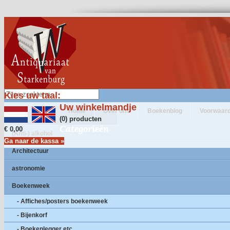
Kies uw taal:
Uw winkelmandje
Home
Over ons
Boekenblog
Voorwaar
(0) producten
Categorieën
€ 0,00
(Anti-) alkohol
Ga naar de kassa »
Architectuur
astronomie
Boekenweek
- Affiches/posters boekenweek
- Bijenkorf
- Boekenlegger etc