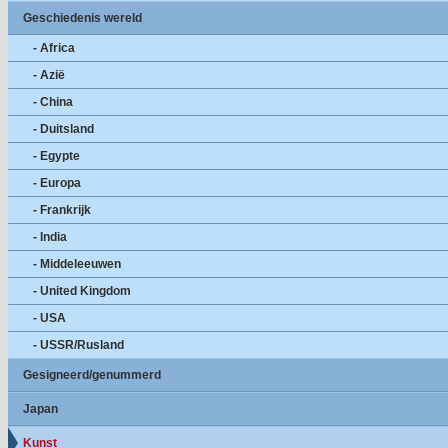
Geschiedenis wereld
- Africa
- Azië
- China
- Duitsland
- Egypte
- Europa
- Frankrijk
- India
- Middeleeuwen
- United Kingdom
- USA
- USSR/Rusland
Gesigneerd/genummerd
Japan
Kunst