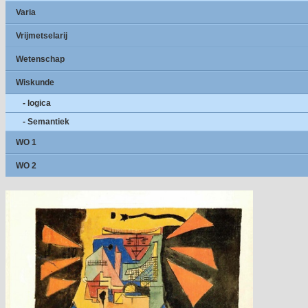
Varia
Vrijmetselarij
Wetenschap
Wiskunde
- logica
- Semantiek
WO 1
WO 2