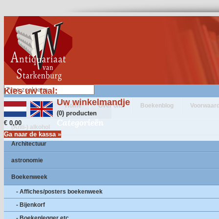
Kies uw taal:
Uw winkelmandje
Home
Over ons
Boekenblog
Voorwaar
(0) producten
Categorieën
€ 0,00
(Anti-) alkohol
Ga naar de kassa »
Architectuur
astronomie
Boekenweek
- Affiches/posters boekenweek
- Bijenkorf
- Boekenlegger etc