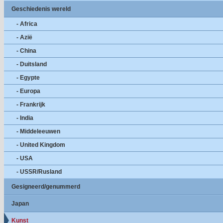
Geschiedenis wereld
- Africa
- Azië
- China
- Duitsland
- Egypte
- Europa
- Frankrijk
- India
- Middeleeuwen
- United Kingdom
- USA
- USSR/Rusland
Gesigneerd/genummerd
Japan
Kunst