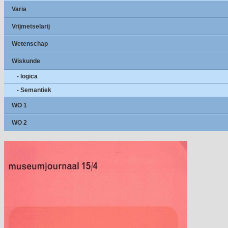
Varia
Vrijmetselarij
Wetenschap
Wiskunde
- logica
- Semantiek
WO 1
WO 2