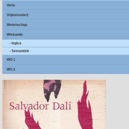
Varia
Vrijmetselarij
Wetenschap
Wiskunde
- logica
- Semantiek
WO 1
WO 2