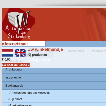
Kies uw taal:
Uw winkelmandje
Home
Over ons
Boekenblog
Voorwaar
(0) producten
Categorieën
€ 0,00
(Anti-) alkohol
Ga naar de kassa »
Architectuur
astronomie
Boekenweek
- Affiches/posters boekenweek
- Bijenkorf
- Boekenlegger etc