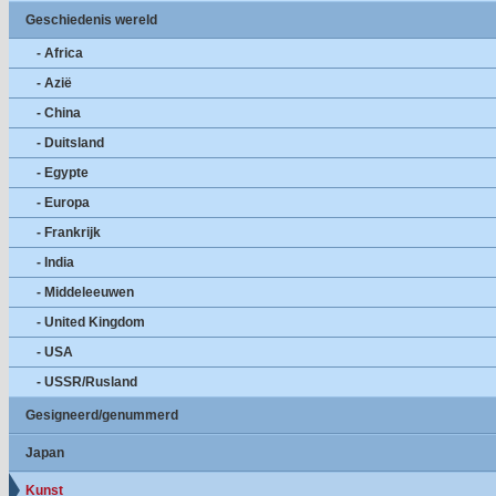
Geschiedenis wereld
- Africa
- Azië
- China
- Duitsland
- Egypte
- Europa
- Frankrijk
- India
- Middeleeuwen
- United Kingdom
- USA
- USSR/Rusland
Gesigneerd/genummerd
Japan
Kunst