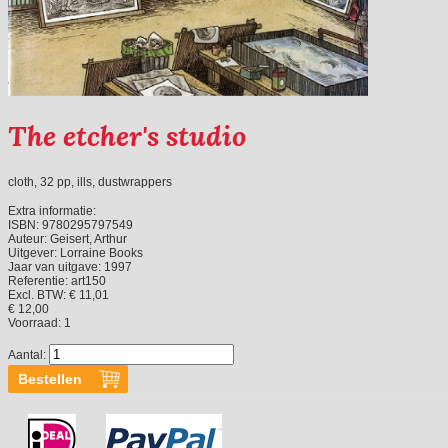
The etcher's studio
cloth, 32 pp, ills, dustwrappers
Extra informatie:
ISBN:
9780295797549
Auteur:
Geisert, Arthur
Uitgever:
Lorraine Books
Jaar van uitgave:
1997
Referentie:
art150
Excl. BTW: € 11,01
€ 12,00
Voorraad:
1
Aantal: