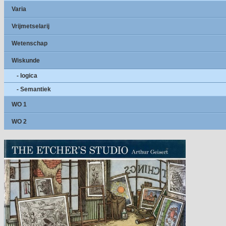
Varia
Vrijmetselarij
Wetenschap
Wiskunde
- logica
- Semantiek
WO 1
WO 2