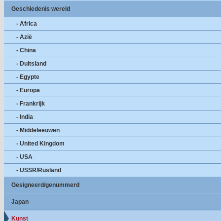
Geschiedenis wereld
- Africa
- Azië
- China
- Duitsland
- Egypte
- Europa
- Frankrijk
- India
- Middeleeuwen
- United Kingdom
- USA
- USSR/Rusland
Gesigneerd/genummerd
Japan
Kunst