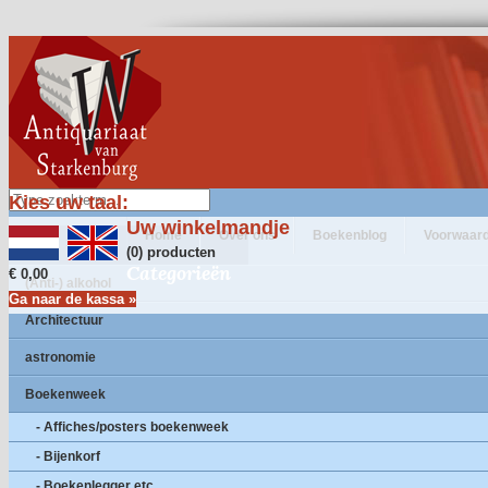
Kies uw taal:
Uw winkelmandje
Home
Over ons
Boekenblog
Voorwaar
(0) producten
Categorieën
€ 0,00
(Anti-) alkohol
Ga naar de kassa »
Architectuur
astronomie
Boekenweek
- Affiches/posters boekenweek
- Bijenkorf
- Boekenlegger etc