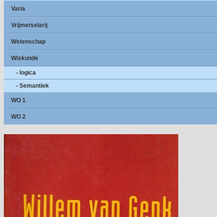
Varia
Vrijmetselarij
Wetenschap
Wiskunde
- logica
- Semantiek
WO 1
WO 2