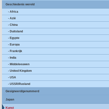
Geschiedenis wereld
- Africa
- Azië
- China
- Duitsland
- Egypte
- Europa
- Frankrijk
- India
- Middeleeuwen
- United Kingdom
- USA
- USSR/Rusland
Gesigneerd/genummerd
Japan
Kunst