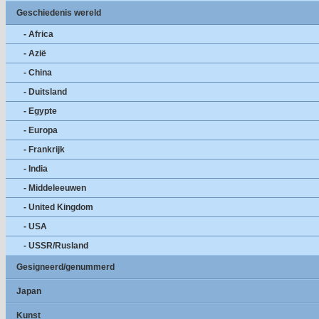
Geschiedenis wereld
- Africa
- Azië
- China
- Duitsland
- Egypte
- Europa
- Frankrijk
- India
- Middeleeuwen
- United Kingdom
- USA
- USSR/Rusland
Gesigneerd/genummerd
Japan
Kunst