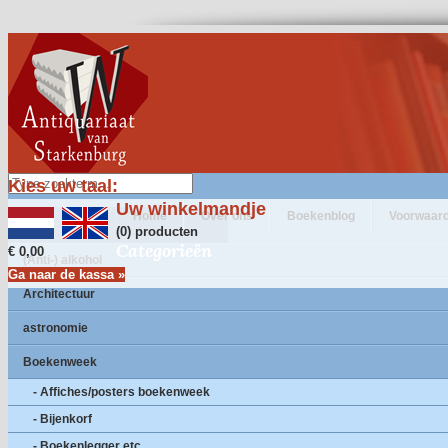
Kies uw taal:
Uw winkelmandje
Home
Over ons
Boekenblog
Voorwaar
(0) producten
Categorieën
€ 0,00
(Anti-) alkohol
Ga naar de kassa »
Architectuur
astronomie
Boekenweek
- Affiches/posters boekenweek
- Bijenkorf
- Boekenlegger etc