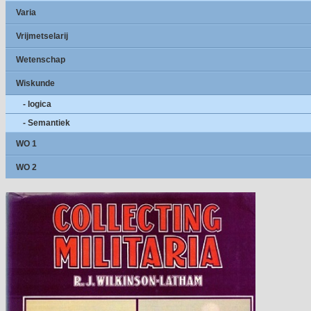
Varia
Vrijmetselarij
Wetenschap
Wiskunde
- logica
- Semantiek
WO 1
WO 2