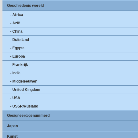
Geschiedenis wereld
- Africa
- Azië
- China
- Duitsland
- Egypte
- Europa
- Frankrijk
- India
- Middeleeuwen
- United Kingdom
- USA
- USSR/Rusland
Gesigneerd/genummerd
Japan
Kunst