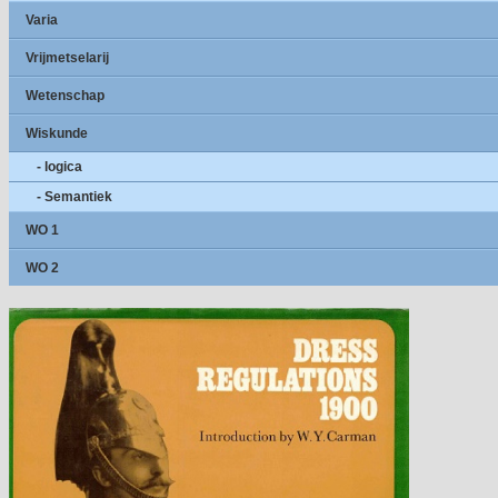
Varia
Vrijmetselarij
Wetenschap
Wiskunde
- logica
- Semantiek
WO 1
WO 2