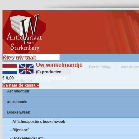
Kies uw taal:
Uw winkelmandje
Home
Over ons
Boekenblog
Voorwaar
(0) producten
Categorieën
€ 0,00
(Anti-) alkohol
Ga naar de kassa »
Architectuur
astronomie
Boekenweek
- Affiches/posters boekenweek
- Bijenkorf
- Boekenlegger etc