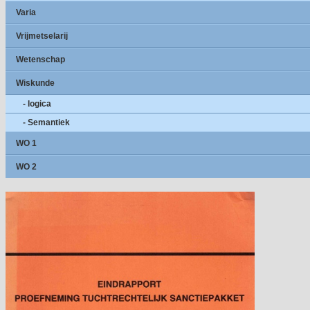
Varia
Vrijmetselarij
Wetenschap
Wiskunde
- logica
- Semantiek
WO 1
WO 2