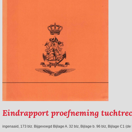
Eindrapport proefneming tuchtrec
ingenaaid, 173 blz. Bijgevoegd Bijlage A. 32 blz, Bijlage b. 96 blz, Bijlage C1 (d