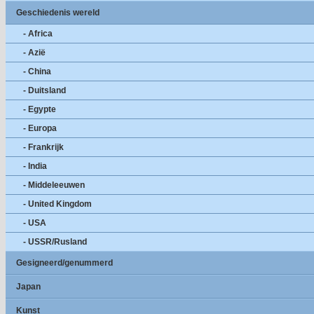
Geschiedenis wereld
- Africa
- Azië
- China
- Duitsland
- Egypte
- Europa
- Frankrijk
- India
- Middeleeuwen
- United Kingdom
- USA
- USSR/Rusland
Gesigneerd/genummerd
Japan
Kunst