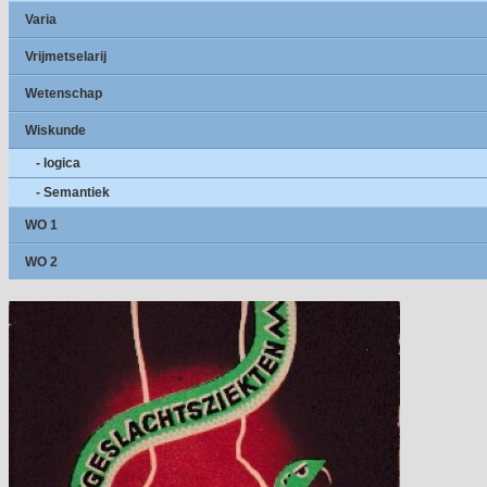
Varia
Vrijmetselarij
Wetenschap
Wiskunde
- logica
- Semantiek
WO 1
WO 2