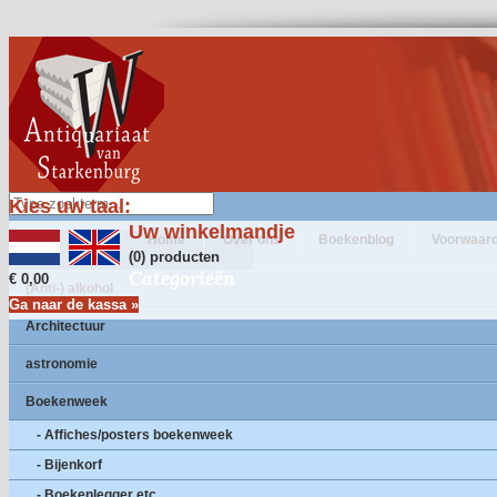
Kies uw taal:
Uw winkelmandje
Home
Over ons
Boekenblog
Voorwaar
(0) producten
Categorieën
€ 0,00
(Anti-) alkohol
Ga naar de kassa »
Architectuur
astronomie
Boekenweek
- Affiches/posters boekenweek
- Bijenkorf
- Boekenlegger etc