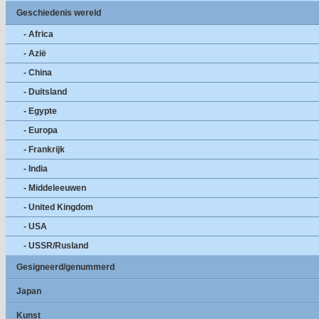
Geschiedenis wereld
- Africa
- Azië
- China
- Duitsland
- Egypte
- Europa
- Frankrijk
- India
- Middeleeuwen
- United Kingdom
- USA
- USSR/Rusland
Gesigneerd/genummerd
Japan
Kunst