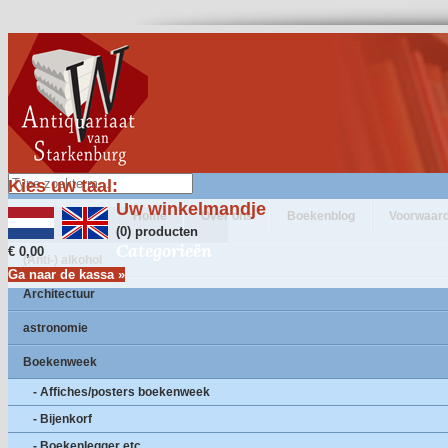
Kies uw taal:
Uw winkelmandje
Home
Over ons
Boekenblog
Voorwaar
(0) producten
Categorieën
€ 0,00
(Anti-) alkohol
Ga naar de kassa »
Architectuur
astronomie
Boekenweek
- Affiches/posters boekenweek
- Bijenkorf
- Boekenlegger etc