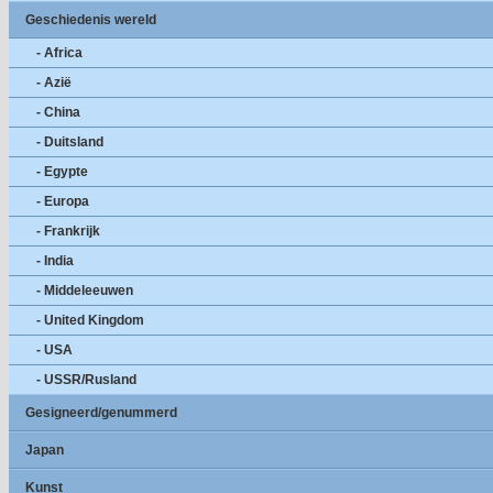
Geschiedenis wereld
- Africa
- Azië
- China
- Duitsland
- Egypte
- Europa
- Frankrijk
- India
- Middeleeuwen
- United Kingdom
- USA
- USSR/Rusland
Gesigneerd/genummerd
Japan
Kunst