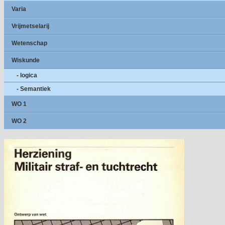
Varia
Vrijmetselarij
Wetenschap
Wiskunde
- logica
- Semantiek
WO 1
WO 2