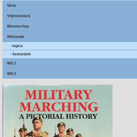
Varia
Vrijmetselarij
Wetenschap
Wiskunde
- logica
- Semantiek
WO 1
WO 2