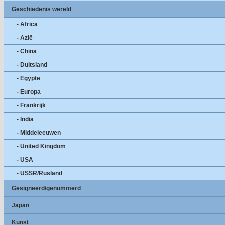
Geschiedenis wereld
- Africa
- Azië
- China
- Duitsland
- Egypte
- Europa
- Frankrijk
- India
- Middeleeuwen
- United Kingdom
- USA
- USSR/Rusland
Gesigneerd/genummerd
Japan
Kunst