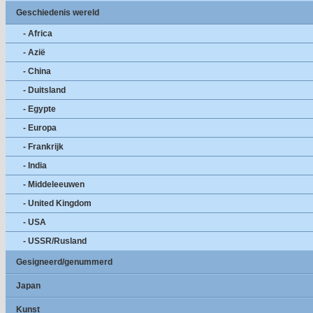
Geschiedenis wereld
- Africa
- Azië
- China
- Duitsland
- Egypte
- Europa
- Frankrijk
- India
- Middeleeuwen
- United Kingdom
- USA
- USSR/Rusland
Gesigneerd/genummerd
Japan
Kunst