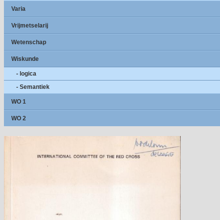
Varia
Vrijmetselarij
Wetenschap
Wiskunde
- logica
- Semantiek
WO 1
WO 2