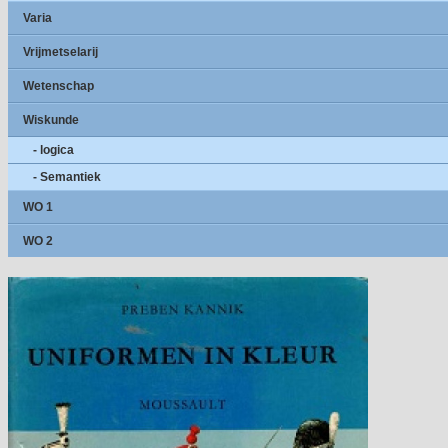
Varia
Vrijmetselarij
Wetenschap
Wiskunde
- logica
- Semantiek
WO 1
WO 2