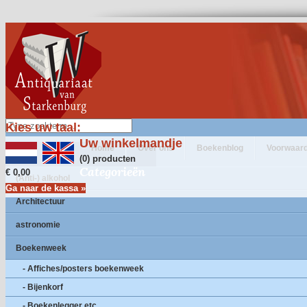
Kies uw taal:
Uw winkelmandje
Home
Over ons
Boekenblog
Voorwaar
(0) producten
Categorieën
€ 0,00
(Anti-) alkohol
Ga naar de kassa »
Architectuur
astronomie
Boekenweek
- Affiches/posters boekenweek
- Bijenkorf
- Boekenlegger etc