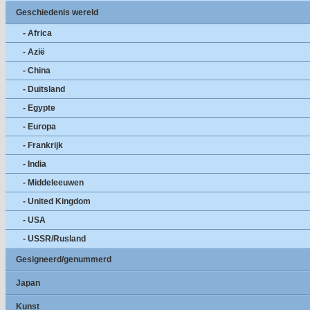
Geschiedenis wereld
- Africa
- Azië
- China
- Duitsland
- Egypte
- Europa
- Frankrijk
- India
- Middeleeuwen
- United Kingdom
- USA
- USSR/Rusland
Gesigneerd/genummerd
Japan
Kunst