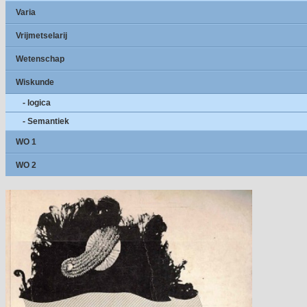
Varia
Vrijmetselarij
Wetenschap
Wiskunde
- logica
- Semantiek
WO 1
WO 2