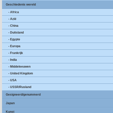
Geschiedenis wereld
- Africa
- Azië
- China
- Duitsland
- Egypte
- Europa
- Frankrijk
- India
- Middeleeuwen
- United Kingdom
- USA
- USSR/Rusland
Gesigneerd/genummerd
Japan
Kunst