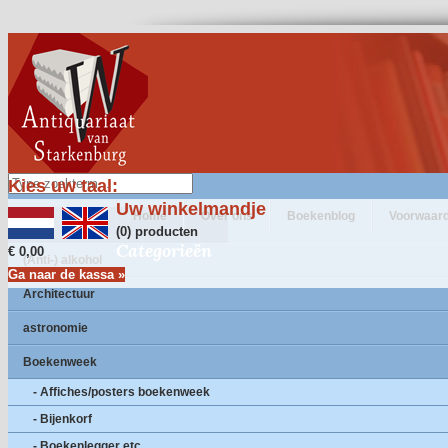
Kies uw taal:
Uw winkelmandje
Home
Over ons
Boekenblog
Voorwaar
(0) producten
Categorieën
€ 0,00
(Anti-) alkohol
Ga naar de kassa »
Architectuur
astronomie
Boekenweek
- Affiches/posters boekenweek
- Bijenkorf
- Boekenlegger etc