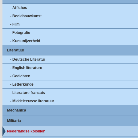
- Affiches
- Beeldhouwkunst
- Film
- Fotografie
- Kunstnijverheid
Literatuur
- Deutsche Literatur
- English literature
- Gedichten
- Letterkunde
- Literature francais
- Middeleeuwse literatuur
Mechanica
Militaria
Nederlandse koloniën