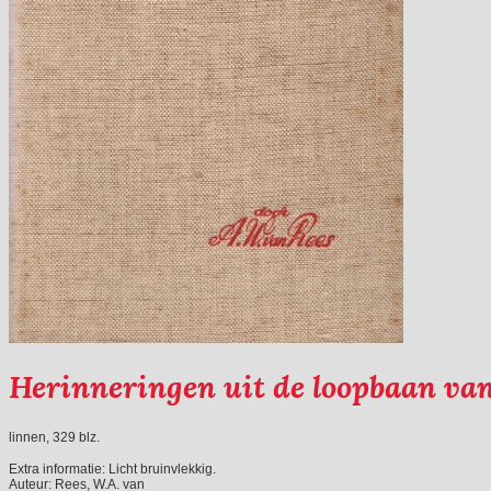
Herinneringen uit de loopbaan van 
linnen, 329 blz.
Extra informatie:
Licht bruinvlekkig.
Auteur:
Rees, W.A. van