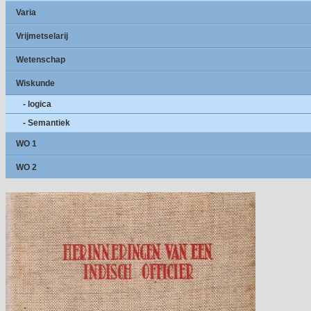
Varia
Vrijmetselarij
Wetenschap
Wiskunde
- logica
- Semantiek
WO 1
WO 2