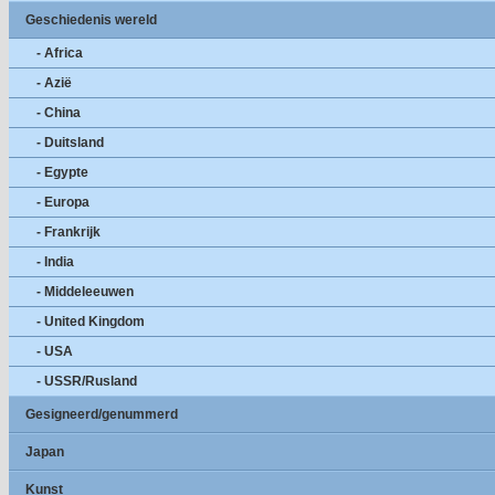
Geschiedenis wereld
- Africa
- Azië
- China
- Duitsland
- Egypte
- Europa
- Frankrijk
- India
- Middeleeuwen
- United Kingdom
- USA
- USSR/Rusland
Gesigneerd/genummerd
Japan
Kunst