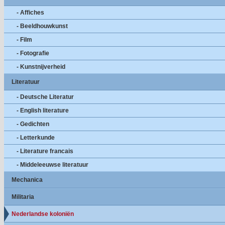
- Affiches
- Beeldhouwkunst
- Film
- Fotografie
- Kunstnijverheid
Literatuur
- Deutsche Literatur
- English literature
- Gedichten
- Letterkunde
- Literature francais
- Middeleeuwse literatuur
Mechanica
Militaria
Nederlandse koloniën