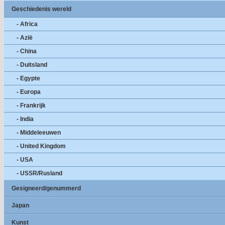
Geschiedenis wereld
- Africa
- Azië
- China
- Duitsland
- Egypte
- Europa
- Frankrijk
- India
- Middeleeuwen
- United Kingdom
- USA
- USSR/Rusland
Gesigneerd/genummerd
Japan
Kunst