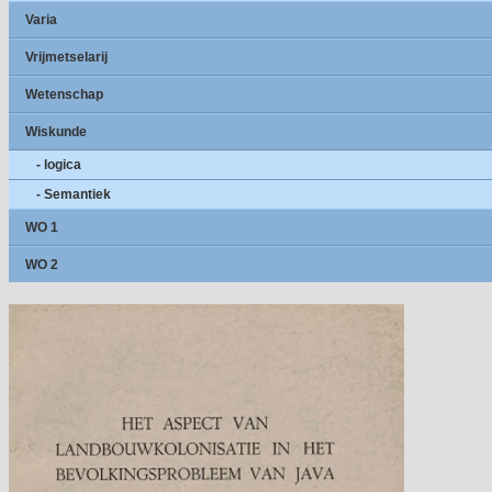
Varia
Vrijmetselarij
Wetenschap
Wiskunde
- logica
- Semantiek
WO 1
WO 2