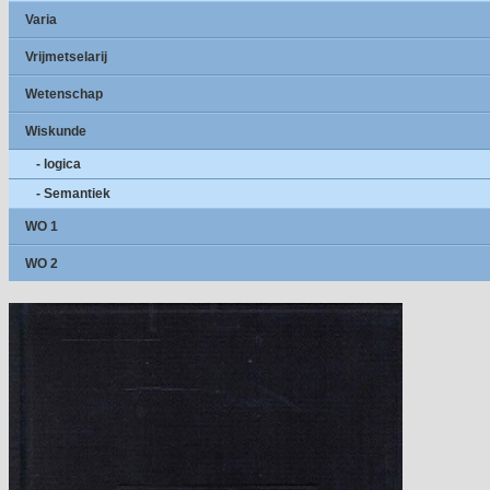
Varia
Vrijmetselarij
Wetenschap
Wiskunde
- logica
- Semantiek
WO 1
WO 2