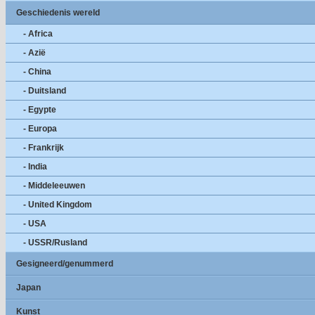
Geschiedenis wereld
- Africa
- Azië
- China
- Duitsland
- Egypte
- Europa
- Frankrijk
- India
- Middeleeuwen
- United Kingdom
- USA
- USSR/Rusland
Gesigneerd/genummerd
Japan
Kunst