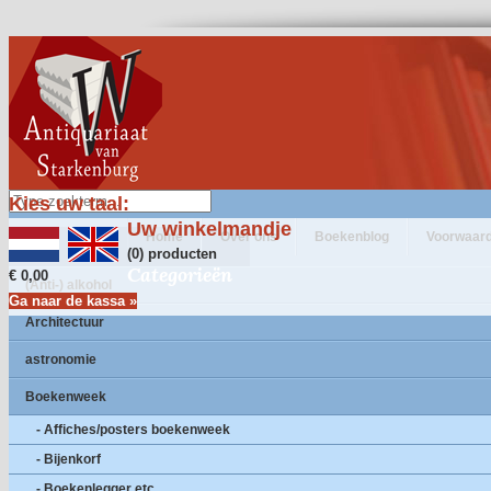
Kies uw taal:
Uw winkelmandje
Home
Over ons
Boekenblog
Voorwaar
(0) producten
Categorieën
€ 0,00
(Anti-) alkohol
Ga naar de kassa »
Architectuur
astronomie
Boekenweek
- Affiches/posters boekenweek
- Bijenkorf
- Boekenlegger etc