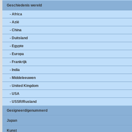
Geschiedenis wereld
- Africa
- Azië
- China
- Duitsland
- Egypte
- Europa
- Frankrijk
- India
- Middeleeuwen
- United Kingdom
- USA
- USSR/Rusland
Gesigneerd/genummerd
Japan
Kunst