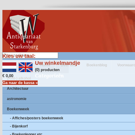
Kies uw taal:
Uw winkelmandje
Home
Over ons
Boekenblog
Voorwaar
(0) producten
Categorieën
€ 0,00
(Anti-) alkohol
Ga naar de kassa »
Architectuur
astronomie
Boekenweek
- Affiches/posters boekenweek
- Bijenkorf
- Boekenlegger etc