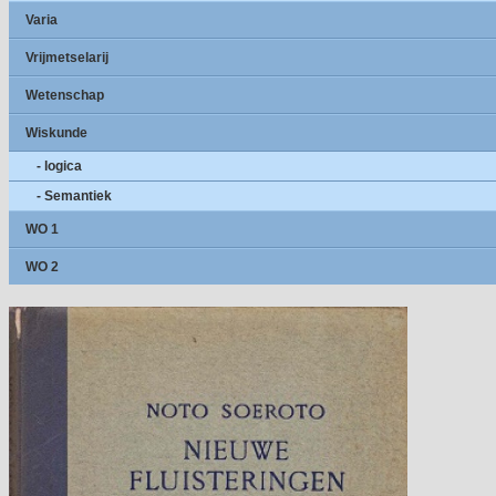
Varia
Vrijmetselarij
Wetenschap
Wiskunde
- logica
- Semantiek
WO 1
WO 2