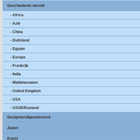
Geschiedenis wereld
- Africa
- Azië
- China
- Duitsland
- Egypte
- Europa
- Frankrijk
- India
- Middeleeuwen
- United Kingdom
- USA
- USSR/Rusland
Gesigneerd/genummerd
Japan
Kunst