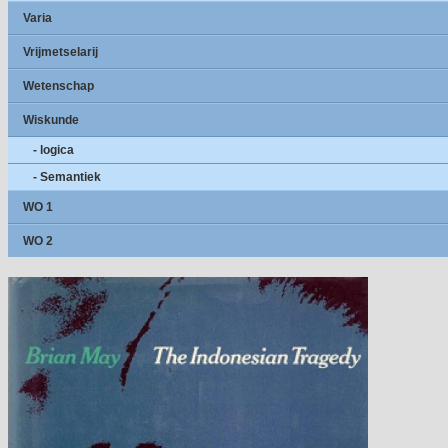
Varia
Vrijmetselarij
Wetenschap
Wiskunde
- logica
- Semantiek
WO 1
WO 2