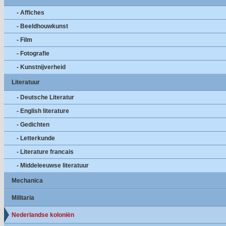
- Affiches
- Beeldhouwkunst
- Film
- Fotografie
- Kunstnijverheid
Literatuur
- Deutsche Literatur
- English literature
- Gedichten
- Letterkunde
- Literature francais
- Middeleeuwse literatuur
Mechanica
Militaria
Nederlandse koloniën