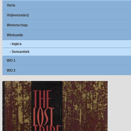
Varia
Vrijmetselarij
Wetenschap
Wiskunde
- logica
- Semantiek
WO 1
WO 2