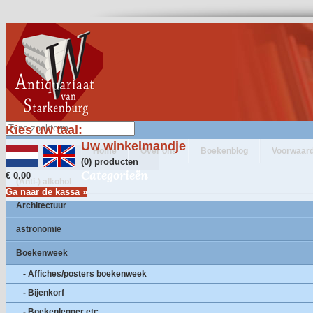
Kies uw taal:
Uw winkelmandje
Home
Over ons
Boekenblog
Voorwaar
(0) producten
Categorieën
€ 0,00
(Anti-) alkohol
Ga naar de kassa »
Architectuur
astronomie
Boekenweek
- Affiches/posters boekenweek
- Bijenkorf
- Boekenlegger etc