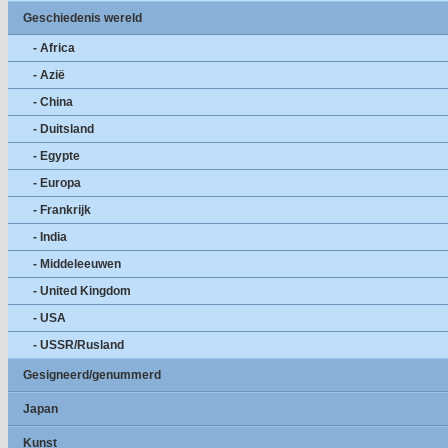
Geschiedenis wereld
- Africa
- Azië
- China
- Duitsland
- Egypte
- Europa
- Frankrijk
- India
- Middeleeuwen
- United Kingdom
- USA
- USSR/Rusland
Gesigneerd/genummerd
Japan
Kunst