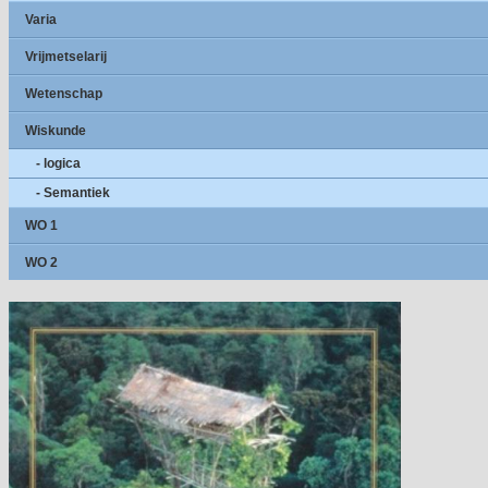
Varia
Vrijmetselarij
Wetenschap
Wiskunde
- logica
- Semantiek
WO 1
WO 2