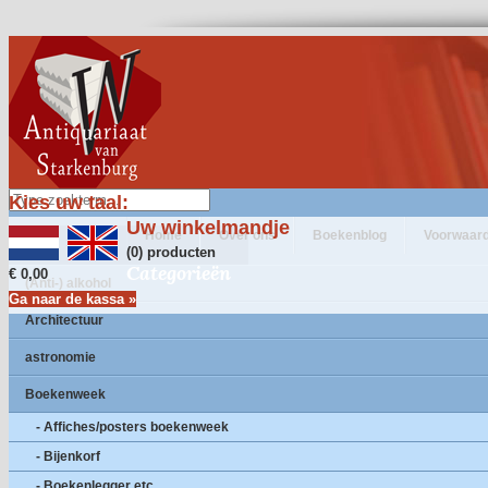
Kies uw taal:
Uw winkelmandje
Home
Over ons
Boekenblog
Voorwaar
(0) producten
Categorieën
€ 0,00
(Anti-) alkohol
Ga naar de kassa »
Architectuur
astronomie
Boekenweek
- Affiches/posters boekenweek
- Bijenkorf
- Boekenlegger etc