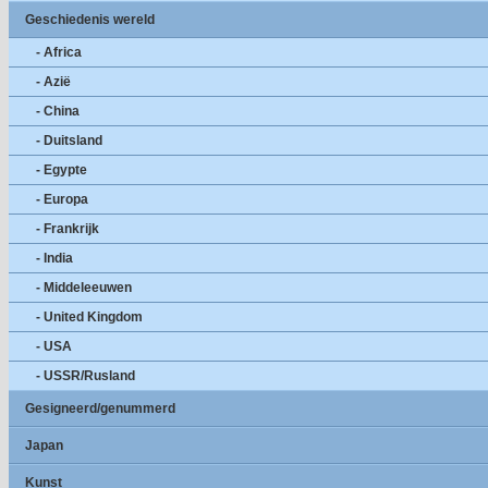
Geschiedenis wereld
- Africa
- Azië
- China
- Duitsland
- Egypte
- Europa
- Frankrijk
- India
- Middeleeuwen
- United Kingdom
- USA
- USSR/Rusland
Gesigneerd/genummerd
Japan
Kunst