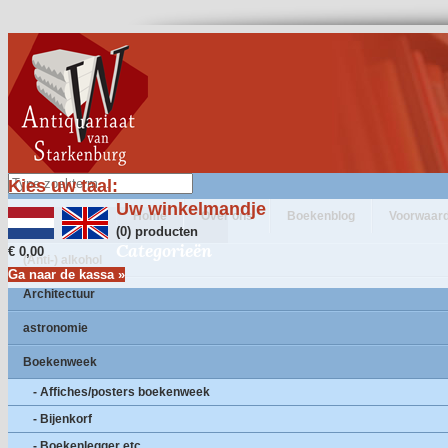
Kies uw taal:
Uw winkelmandje
Home
Over ons
Boekenblog
Voorwaar
(0) producten
Categorieën
€ 0,00
(Anti-) alkohol
Ga naar de kassa »
Architectuur
astronomie
Boekenweek
- Affiches/posters boekenweek
- Bijenkorf
- Boekenlegger etc