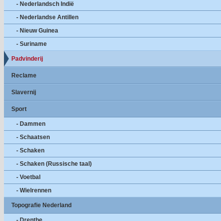
- Nederlandsch Indië
- Nederlandse Antillen
- Nieuw Guinea
- Suriname
Padvinderij
Reclame
Slavernij
Sport
- Dammen
- Schaatsen
- Schaken
- Schaken (Russische taal)
- Voetbal
- Wielrennen
Topografie Nederland
- Drenthe