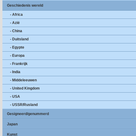
Geschiedenis wereld
- Africa
- Azië
- China
- Duitsland
- Egypte
- Europa
- Frankrijk
- India
- Middeleeuwen
- United Kingdom
- USA
- USSR/Rusland
Gesigneerd/genummerd
Japan
Kunst