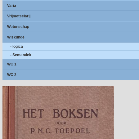
Varia
Vrijmetselarij
Wetenschap
Wiskunde
- logica
- Semantiek
WO 1
WO 2