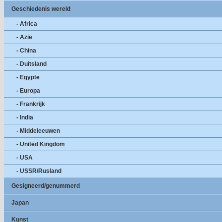
Geschiedenis wereld
- Africa
- Azië
- China
- Duitsland
- Egypte
- Europa
- Frankrijk
- India
- Middeleeuwen
- United Kingdom
- USA
- USSR/Rusland
Gesigneerd/genummerd
Japan
Kunst