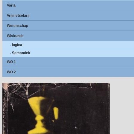
Varia
Vrijmetselarij
Wetenschap
Wiskunde
- logica
- Semantiek
WO 1
WO 2