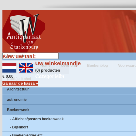
Kies uw taal:
Uw winkelmandje
Home
Over ons
Boekenblog
Voorwaar
(0) producten
Categorieën
€ 0,00
(Anti-) alkohol
Ga naar de kassa »
Architectuur
astronomie
Boekenweek
- Affiches/posters boekenweek
- Bijenkorf
- Boekenlegger etc