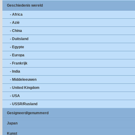
Geschiedenis wereld
- Africa
- Azië
- China
- Duitsland
- Egypte
- Europa
- Frankrijk
- India
- Middeleeuwen
- United Kingdom
- USA
- USSR/Rusland
Gesigneerd/genummerd
Japan
Kunst