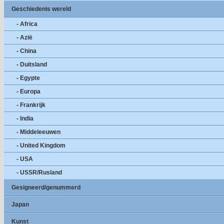
Geschiedenis wereld
- Africa
- Azië
- China
- Duitsland
- Egypte
- Europa
- Frankrijk
- India
- Middeleeuwen
- United Kingdom
- USA
- USSR/Rusland
Gesigneerd/genummerd
Japan
Kunst