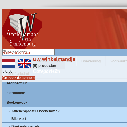
Kies uw taal:
Uw winkelmandje
Home
Over ons
Boekenblog
Voorwaar
(0) producten
Categorieën
€ 0,00
(Anti-) alkohol
Ga naar de kassa »
Architectuur
astronomie
Boekenweek
- Affiches/posters boekenweek
- Bijenkorf
- Boekenlegger etc