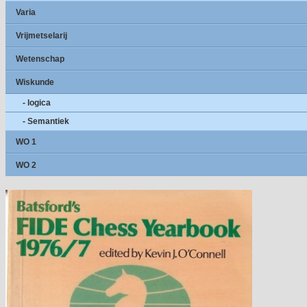
Varia
Vrijmetselarij
Wetenschap
Wiskunde
- logica
- Semantiek
WO 1
WO 2