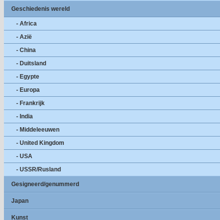
Geschiedenis wereld
- Africa
- Azië
- China
- Duitsland
- Egypte
- Europa
- Frankrijk
- India
- Middeleeuwen
- United Kingdom
- USA
- USSR/Rusland
Gesigneerd/genummerd
Japan
Kunst