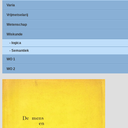
Varia
Vrijmetselarij
Wetenschap
Wiskunde
- logica
- Semantiek
WO 1
WO 2