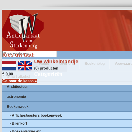
Kies uw taal:
Uw winkelmandje
Home
Over ons
Boekenblog
Voorwaar
(0) producten
Categorieën
€ 0,00
(Anti-) alkohol
Ga naar de kassa »
Architectuur
astronomie
Boekenweek
- Affiches/posters boekenweek
- Bijenkorf
- Boekenlegger etc