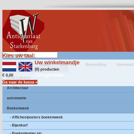
Kies uw taal:
Uw winkelmandje
Home
Over ons
Boekenblog
Voorwaar
(0) producten
Categorieën
€ 0,00
(Anti-) alkohol
Ga naar de kassa »
Architectuur
astronomie
Boekenweek
- Affiches/posters boekenweek
- Bijenkorf
- Boekenlegger etc