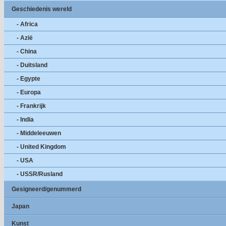
Geschiedenis wereld
- Africa
- Azië
- China
- Duitsland
- Egypte
- Europa
- Frankrijk
- India
- Middeleeuwen
- United Kingdom
- USA
- USSR/Rusland
Gesigneerd/genummerd
Japan
Kunst