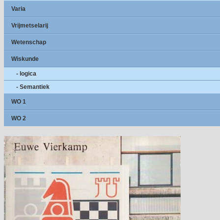
Varia
Vrijmetselarij
Wetenschap
Wiskunde
- logica
- Semantiek
WO 1
WO 2